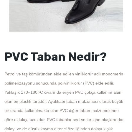
PVC Taban Nedir?
Petrol ve taş kömüründen elde edilen vinilklorür adlı monomerin
polimerizasyonu sonucunda polivinilklorür (PVC) elde edilir.
Yaklaşık 170–180 ºC civarında eriyen PVC çokça kullanım alanı
olan bir plastik türüdür. Ayakkabı taban malzemesi olarak büyük
bir oranda kullanılmakta olan PVC diğer taban malzemelerine
göre oldukça ucuzdur. PVC tabanlar sert ve kırılgan oluşlarından
dolayı ve de düşük kayma direnci özelliğinden dolayı kışlık