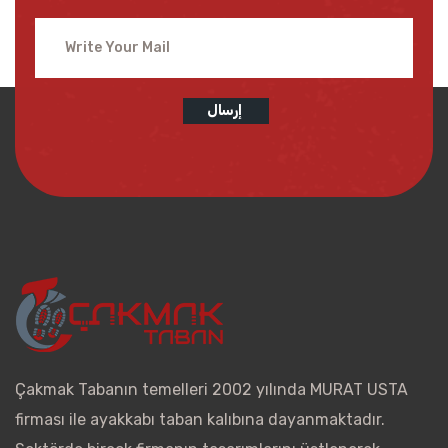
إرسال
Çakmak Tabanın temelleri 2002 yılında MURAT USTA
firması ile ayakkabı taban kalıbına dayanmaktadır.