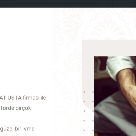
T USTA firması ile
törde birçok
güzel bir ivme