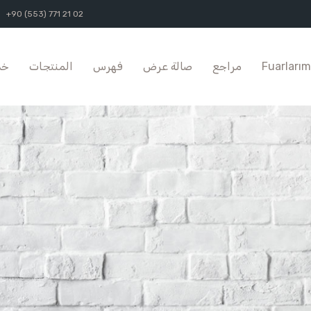
+90 (553) 771 21 02
خد
المنتجات
فهرس
صالة عرض
مراجع
Fuarlarım