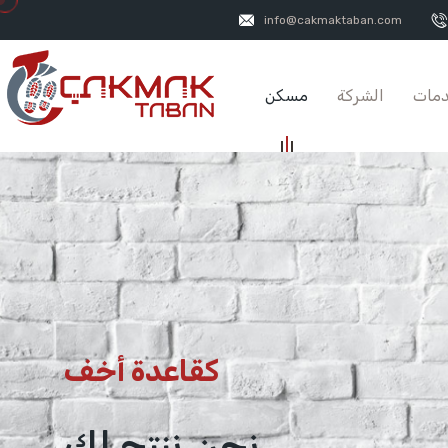
info@cakmaktaban.com
مات
الشركة
مسكن
كقاعدة أخف
نحن ننتج لك ...