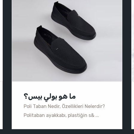
ما هو بولي بيس؟
Poli Taban Nedir, Özellikleri Nelerdir?
Politaban ayakkabı, plastiğin s& ...